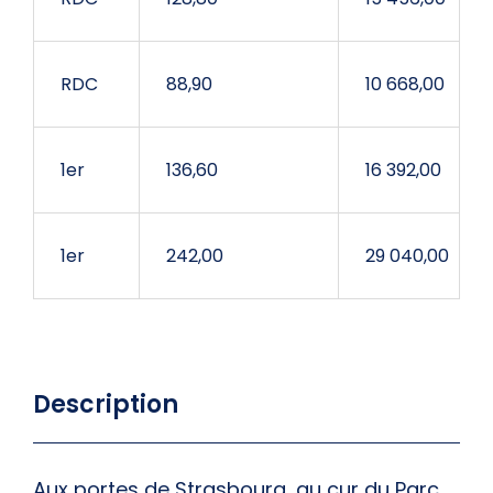
RDC
88,90
10 668,00
1er
136,60
16 392,00
1er
242,00
29 040,00
Description
Aux
portes de Strasbourg
, au cur du
Parc