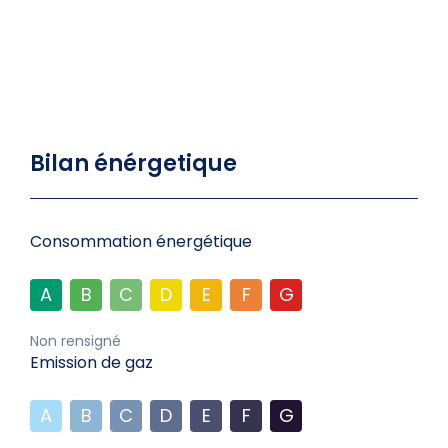
Bilan énérgetique
Consommation énergétique
A
B
C
D
E
F
G
Non rensigné
Emission de gaz
A
B
C
D
E
F
G