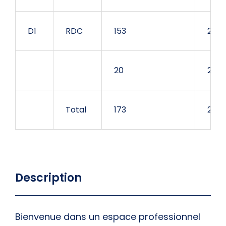
D1
RDC
153
23 8
20
200
Total
173
25 8
Description
Bienvenue dans un espace professionnel