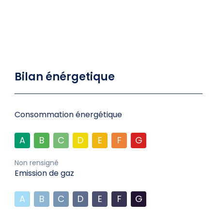
Bilan énérgetique
Consommation énergétique
A
B
C
D
E
F
G
Non rensigné
Emission de gaz
A
B
C
D
E
F
G