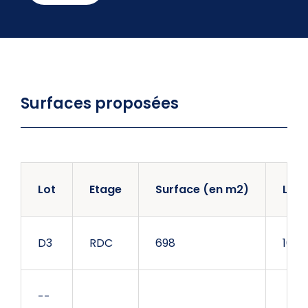
Surfaces proposées
Lot
Etage
Surface (en m2)
Loye
D3
RDC
698
101 1
--