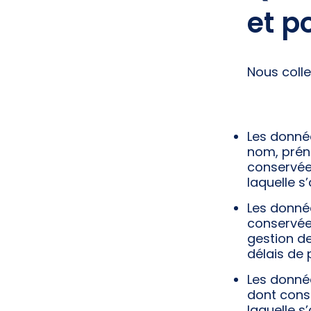
et p
Nous coll
Les donnée
nom, préno
conservées
laquelle s
Les donné
conservées
gestion de
délais de 
Les donné
dont cons
laquelle s