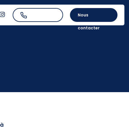
Nous
0388335626
contacter
 à