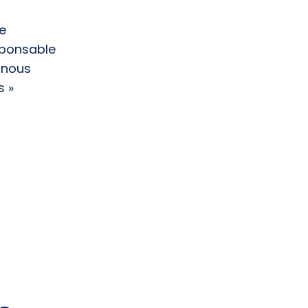
e
sponsable
 nous
s »