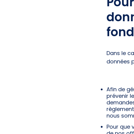
Pour
donn
fon
Dans le c
données p
Afin de gé
prévenir l
demandes 
règlementa
nous som
Pour que v
de nos off