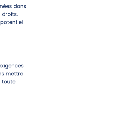
onnées dans
 droits.
 potentiel
 exigences
ns mettre
 toute