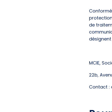
Conformém
protectio
de traite
communique
désignent 
MCIE, Soci
22b, Aven
Contact :