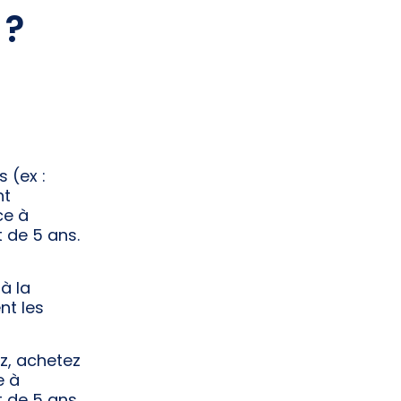
 ?
 (ex :
nt
ce à
t de 5 ans.
à la
nt les
z, achetez
e à
t de 5 ans.