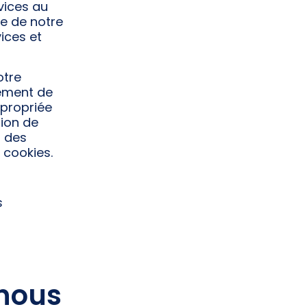
rvices au
se de notre
ices et
otre
nement de
ppropriée
tion de
n des
 cookies.
s
-nous