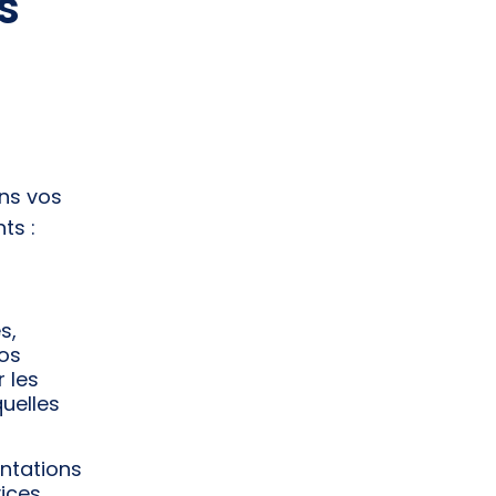
s
ons vos
ts :
s,
vos
 les
uelles
entations
vices