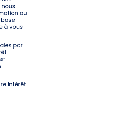
e nous
mation ou
a base
me à vous
ales par
rêt
 en
s
re intérêt