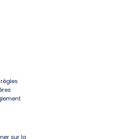
 règles
ères
èglement
rmer sur la