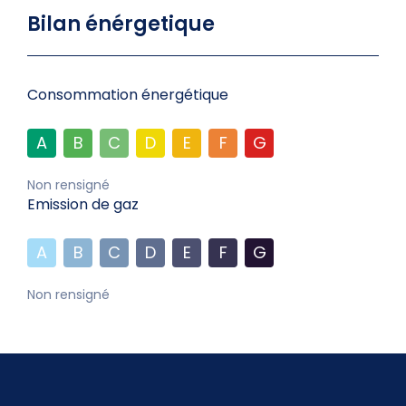
Bilan énérgetique
Consommation énergétique
A
B
C
D
E
F
G
Non rensigné
Emission de gaz
A
B
C
D
E
F
G
Non rensigné