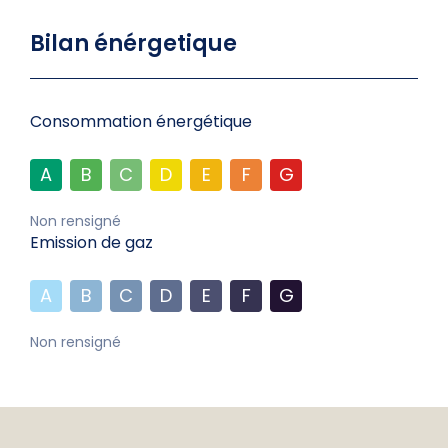
Bilan énérgetique
Consommation énergétique
A
B
C
D
E
F
G
Non rensigné
Emission de gaz
A
B
C
D
E
F
G
Non rensigné