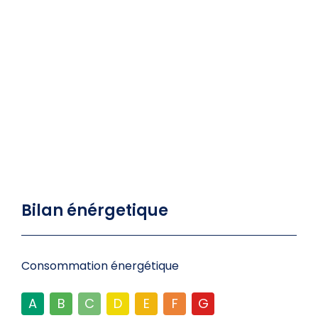
Bilan énérgetique
Consommation énergétique
A
B
C
D
E
F
G