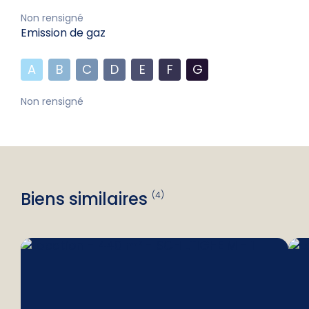
Non rensigné
Emission de gaz
A
B
C
D
E
F
G
Non rensigné
Biens similaires
(4)