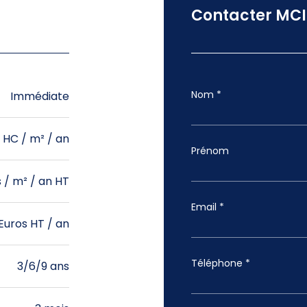
Contacter MCI
Nom *
Immédiate
/ HC / m² / an
Prénom
 / m² / an HT
Email *
Euros HT / an
Téléphone *
3/6/9 ans