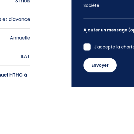
3 mois
Société
s et d'avance
Ajouter un message (o
Annuelle
J’accepte la chart
ILAT
nuel HTHC à