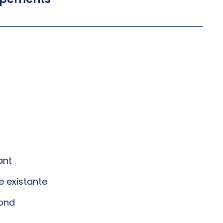
ant
ue existante
fond