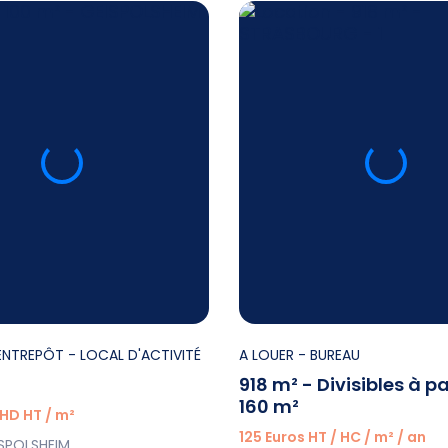
ENTREPÔT - LOCAL D'ACTIVITÉ
A LOUER
- BUREAU
918 m² - Divisibles à pa
160 m²
 HD HT / m²
125 Euros HT / HC / m² / an
ISPOLSHEIM