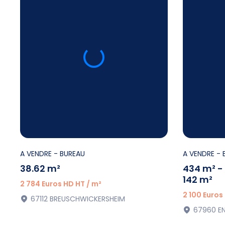
A VENDRE
- BUREAU
A VENDRE
- 
38.62 m²
434 m² - 
142 m²
2 784 Euros HD HT / m²
2 100 Euros
67112 BREUSCHWICKERSHEIM
67960 E