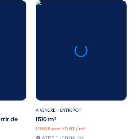
A VENDRE
- ENTREPÔT
rtir de
1510 m²
1 060 Euros HD HT / m²
67120 DUTTLENHEIM