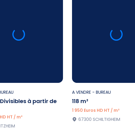
BUREAU
A VENDRE
- BUREAU
Divisibles à partir de
118 m²
1 950 Euros HD HT / m²
 HD HT / m²
67300 SCHILTIGHEIM
NTZHEIM