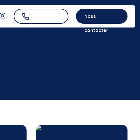
Nous
0388335626
contacter