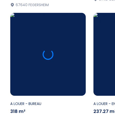
67640 FEGERSHEIM
A LOUER
- BUREAU
A LOUER
- E
318 m²
237.27 m