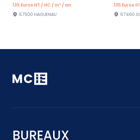
135 Euros HT / HC / m² / an
135 Euros HT
67500 HAGUENAU
67460 S
BUREAUX