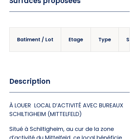
Surfaces proposées
Batiment / Lot
Etage
Type
Surf
Description
À LOUER  LOCAL D’ACTIVITÉ AVEC BUREAUX 
SCHILTIGHEIM (MITTELFELD)
Situé à
Schiltigheim
, au cur de la
zone
d’activité du Mittelfeld
, ce local bénéficie