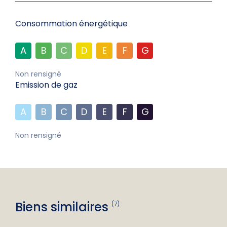
Consommation énergétique
A
B
C
D
E
F
G
Non rensigné
Emission de gaz
A
B
C
D
E
F
G
Non rensigné
Biens similaires
(7)