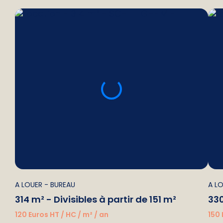
A LOUER
- BUREAU
A L
314 m² - Divisibles à partir de 151 m²
330
120 Euros HT / HC / m² / an
150 