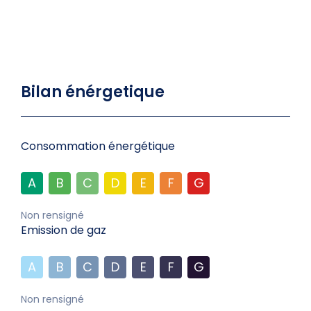
Bilan énérgetique
Consommation énergétique
A
B
C
D
E
F
G
Non rensigné
Emission de gaz
A
B
C
D
E
F
G
Non rensigné